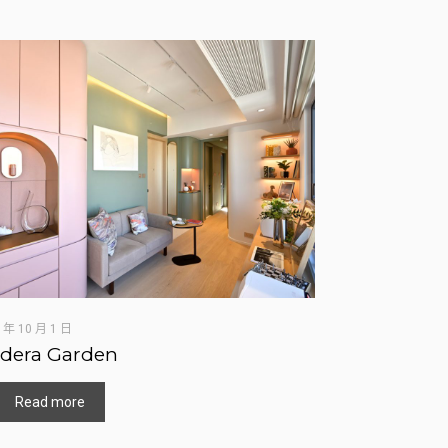
 年 10 月 1 日
dera Garden
Read more