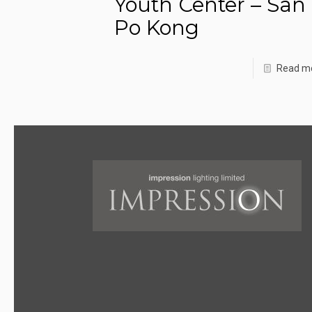
Youth Center – San
Po Kong
Read m