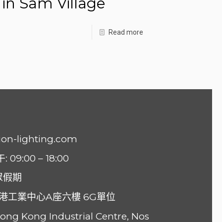
Tin Sam Village
Read more
ion-lighting.com
9:00 – 18:00
眾假期
香港工業中心A座六樓 6G單位
 Hong Kong Industrial Centre, Nos